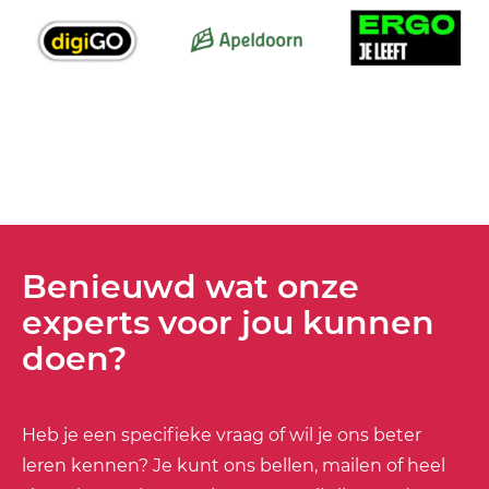
Benieuwd wat onze
experts voor jou kunnen
doen?
Heb je een specifieke vraag of wil je ons beter
leren kennen? Je kunt ons bellen, mailen of heel